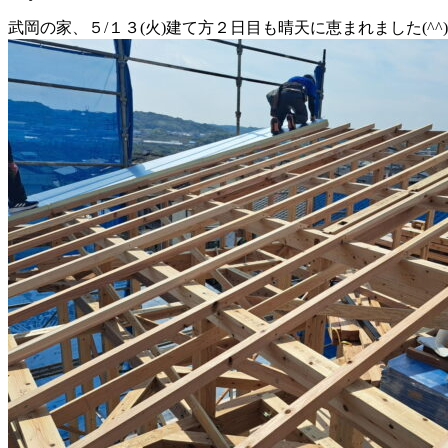
武岡の家、５/１３(火)建て方２日目も晴天に恵まれました(^^