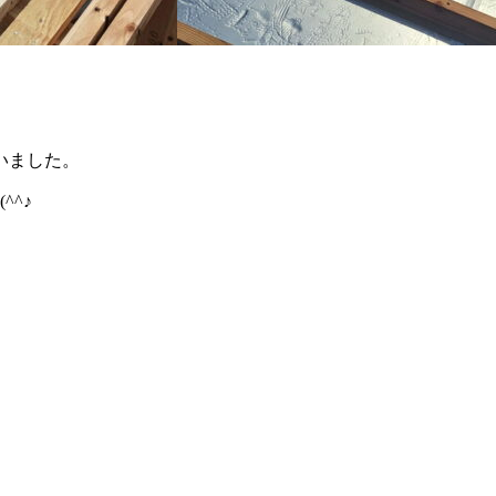
と
いました。
^♪