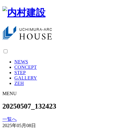
NEWS
CONCEPT
STEP
GALLERY
ZEH
MENU
20250507_132423
一覧へ
2025年05月08日