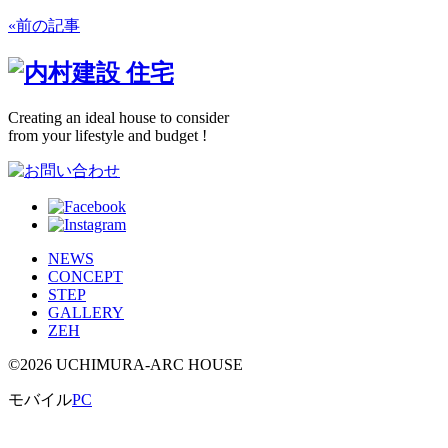
«前の記事
Creating an ideal house to consider
from your lifestyle and budget !
NEWS
CONCEPT
STEP
GALLERY
ZEH
©2026 UCHIMURA-ARC HOUSE
モバイル
PC