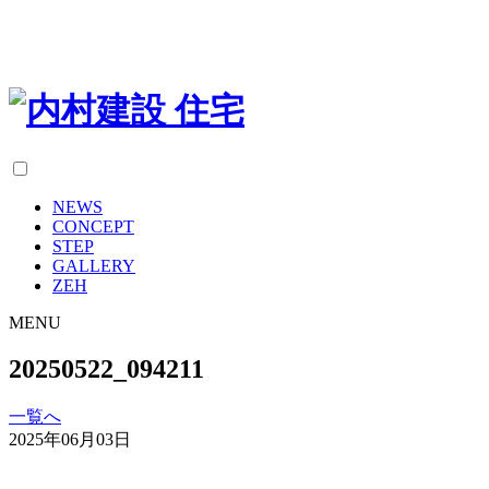
NEWS
CONCEPT
STEP
GALLERY
ZEH
MENU
20250522_094211
一覧へ
2025年06月03日