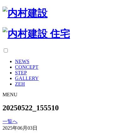
NEWS
CONCEPT
STEP
GALLERY
ZEH
MENU
20250522_155510
一覧へ
2025年06月03日